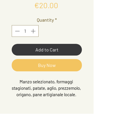
Price
€20.00
Quantity
*
Add to Cart
Buy Now
Manzo selezionato, formaggi 
stagionati, patate, aglio, prezzemolo, 
origano, pane artigianale locale. 
Panatura di pangrattato.