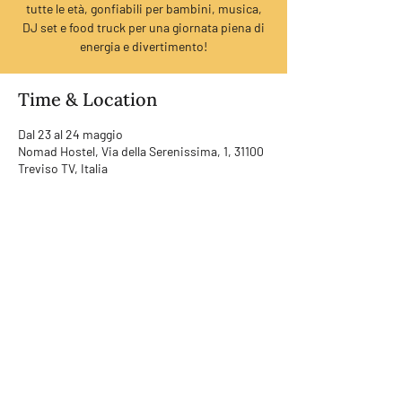
tutte le età, gonfiabili per bambini, musica,
DJ set e food truck per una giornata piena di
energia e divertimento!
Time & Location
Dal 23 al 24 maggio
Nomad Hostel, Via della Serenissima, 1, 31100
Treviso TV, Italia
RUMORI SRL | LAB
Address | Via Noalese 114, 31100
Treviso (TV)
Mail |
info@rumorisrl.com