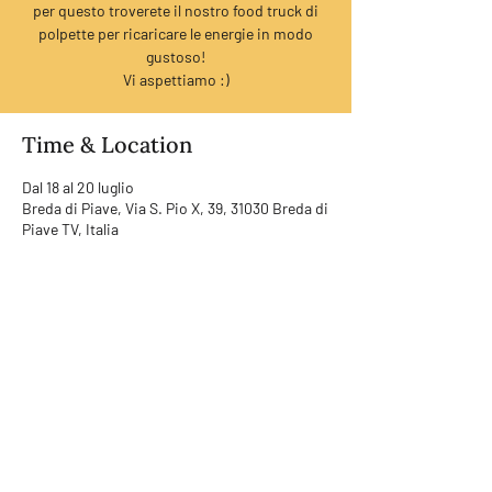
per questo troverete il nostro food truck di
polpette per ricaricare le energie in modo
gustoso!
Vi aspettiamo :)
Time & Location
Dal 18 al 20 luglio
Breda di Piave, Via S. Pio X, 39, 31030 Breda di
Piave TV, Italia
RUMORI SRL | LAB
Address | Via Noalese 114, 31100
Treviso (TV)