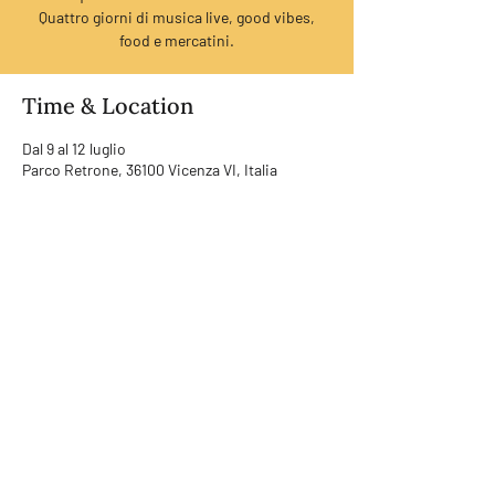
Quattro giorni di musica live, good vibes,
food e mercatini.
Time & Location
Dal 9 al 12 luglio
Parco Retrone, 36100 Vicenza VI, Italia
RUMORI SRL | LAB
Address | Via Noalese 114, 31100
Treviso (TV)
Mail |
info@rumorisrl.com
VAT number |
04938650266
C.F. |
04938650266