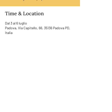
Time & Location
Dal 3 al 6 luglio
Padova, Via Capitello, 66, 35136 Padova PD,
Italia
RUMORI SRL | LAB
Address | Via Noalese 114, 31100
Treviso (TV)
Mail |
info@rumorisrl.com
VAT number |
04938650266
C.F. |
04938650266
RUMORI VICENZA |