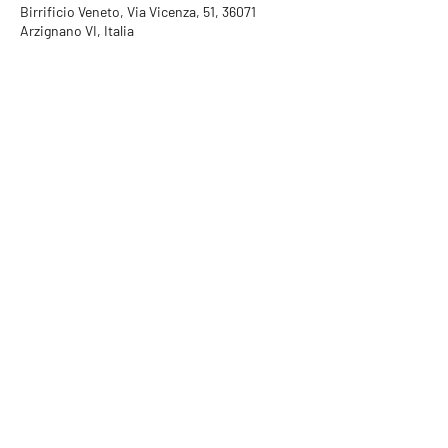
Birrificio Veneto, Via Vicenza, 51, 36071
Arzignano VI, Italia
RUMORI SRL | LAB
Address | Via Noalese 114, 31100
Treviso (TV)
Mail |
info@rumorisrl.com
VAT number |
04938650266
C.F. |
04938650266
RUMORI VICENZA |
RESTAURANT
Address | Corso SS. Felice e
Fortunato 63, 36100 Vicenza (VI)
Mail |
rumori.vicenza@gmail.com
VAT number |
04152880243