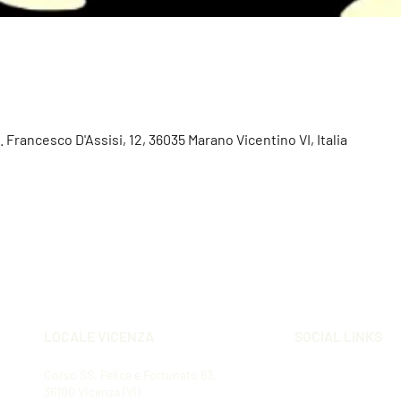
. Francesco D'Assisi, 12, 36035 Marano Vicentino VI, Italia
LOCALE VICENZA
SOCIAL LINKS
Corso SS. Felice e Fortunato 63,
36100 Vicenza (VI)