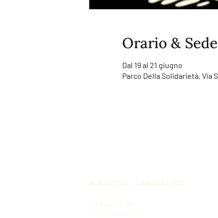
Orario & Sede
Dal 19 al 21 giugno
Parco Della Solidarietà, Via S
RUMORI SRL - LABORATORIO
Via Noalese 114,
31100 Treviso (TV)